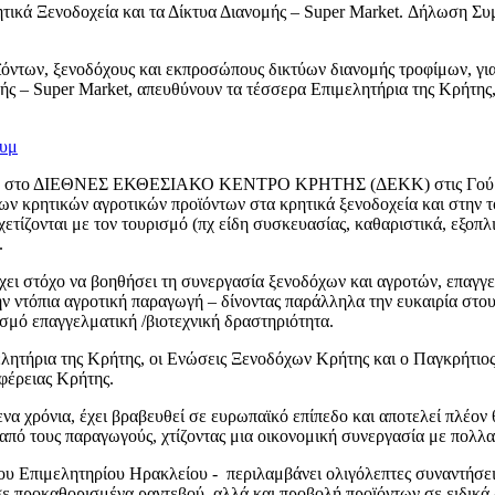
ϊόντων, ξενοδόχους και εκπροσώπους δικτύων διανομής τροφίμων, 
ς – Super Market, απευθύνουν τα τέσσερα Επιμελητήρια της Κρήτης, 
ουμ
2025 στο ΔΙΕΘΝΕΣ ΕΚΘΕΣΙΑΚΟ ΚΕΝΤΡΟ ΚΡΗΤΗΣ (ΔΕΚΚ) στις Γούρνε
ων κρητικών αγροτικών προϊόντων στα κρητικά ξενοδοχεία και στην τ
ετίζονται με τον τουρισμό (πχ είδη συσκευασίας, καθαριστικά, εξοπλι
.
έχει στόχο να βοηθήσει τη συνεργασία ξενοδόχων και αγροτών, επαγγ
ν ντόπια αγροτική παραγωγή – δίνοντας παράλληλα την ευκαιρία στου
ισμό επαγγελματική /βιοτεχνική δραστηριότητα.
λητήρια της Κρήτης, οι Ενώσεις Ξενοδόχων Κρήτης και ο Παγκρήτιος
φέρειας Κρήτης.
να χρόνια, έχει βραβευθεί σε ευρωπαϊκό επίπεδο και αποτελεί πλέον 
από τους παραγωγούς, χτίζοντας μια οικονομική συνεργασία με πολλαπ
του Επιμελητηρίου Ηρακλείου - περιλαμβάνει ολιγόλεπτες συναντήσε
π σε προκαθορισμένα ραντεβού, αλλά και προβολή προϊόντων σε ειδικ