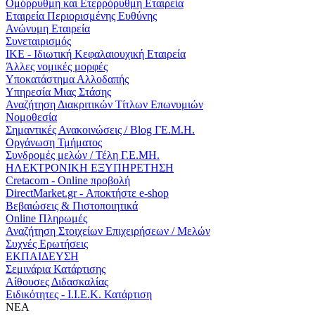
Ομόρρυθμη και Ετερρόρυθμη Εταιρεία
Εταιρεία Περιορισμένης Ευθύνης
Ανώνυμη Εταιρεία
Συνεταιρισμός
ΙΚΕ - Ιδιωτική Κεφαλαιουχική Εταιρεία
Άλλες νομικές μορφές
Υποκατάστημα Αλλοδαπής
Υπηρεσία Μιας Στάσης
Αναζήτηση Διακριτικών Τίτλων Επωνυμιών
Νομοθεσία
Σημαντικές Ανακοινώσεις / Blog ΓΕ.Μ.Η.
Οργάνωση Τμήματος
Συνδρομές μελών / Τέλη Γ.Ε.ΜΗ.
ΗΛΕΚΤΡΟΝΙΚΗ ΕΞΥΠΗΡΕΤΗΣΗ
Cretacom - Online προβολή
DirectMarket.gr - Αποκτήστε e-shop
Βεβαιώσεις & Πιστοποιητικά
Online Πληρωμές
Αναζήτηση Στοιχείων Επιχειρήσεων / Μελών
Συχνές Ερωτήσεις
ΕΚΠΑΙΔΕΥΣΗ
Σεμινάρια Κατάρτισης
Αίθουσες Διδασκαλίας
Ειδικότητες - Ι.Ι.Ε.Κ. Κατάρτιση
ΝΕΑ