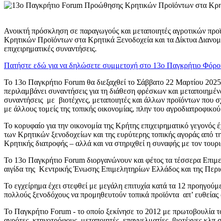
Ανοικτή πρόσκληση σε παραγωγούς και μεταποιητές αγροτικών προ
Κρητικών Προϊόντων στα Κρητικά Ξενοδοχεία και τα Δίκτυα Διανομή
επιχειρηματικές συναντήσεις.
Πατήστε εδώ για να δηλώσετε συμμετοχή στο 13ο Παγκρήτιο Φόρ
Το 13ο Παγκρήτιο Forum θα διεξαχθεί το Σάββατο 22 Μαρτίου 
περιλαμβάνει συναντήσεις για τη διάθεση φρέσκων και μεταποιημέν
συναντήσεις με βιοτέχνες, μεταποιητές και άλλων προϊόντων που σχ
με άλλους τομείς της τοπικής οικονομίας, πλην του αγροδιατροφικού
Το κορυφαίο για την οικονομία της Κρήτης επιχειρηματικό γεγονός 
των Κρητικών ξενοδοχείων και της ευρύτερης τοπικής αγοράς από τη
Κρητικής διατροφής – αλλά και να στηριχθεί η συναφής με τον τουρ
Το 13ο Παγκρήτιο Forum διοργανώνουν και φέτος τα τέσσερα Επιμε
αιγίδα της Κεντρικής Ένωσης Επιμελητηρίων Ελλάδος και της Περι
Το εγχείρημα έχει στεφθεί με μεγάλη επιτυχία κατά τα 12 προηγούμε
πολλούς ξενοδόχους να προμηθευτούν τοπικά προϊόντα απ’ ευθείας 
Το Παγκρήτιο Forum - το οποίο ξεκίνησε το 2012 με πρωτοβουλία 
αγρότες, κτηνοτρόφους, μεταποιητές, επαγγελματίες, βιοτέχνες κλ