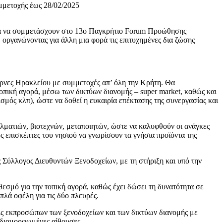
για να συμμετάσχουν στο 13ο Παγκρήτιο Forum Προώθησης
οργανώνοντας για άλλη μια φορά τις επιτυχημένες δια ζώσης
ς Ηρακλείου με συμμετοχές απ’ όλη την Κρήτη. Θα
οπική αγορά, μέσω των δικτύων διανομής – super market, καθώς και
σμός κλπ), ώστε να δοθεί η ευκαιρία επέκτασης της συνεργασίας και
ελματιών, βιοτεχνών, μεταποιητών, ώστε να καλυφθούν οι ανάγκες
ς επισκέπτες του νησιού να γνωρίσουν τα γνήσια προϊόντα της
 Σύλλογος Διευθυντών Ξενοδοχείων, με τη στήριξη και υπό την
θεσμό για την τοπική αγορά, καθώς έχει δώσει τη δυνατότητα σε
λά οφέλη για τις δύο πλευρές.
ις εκπροσώπων των ξενοδοχείων και των δικτύων διανομής με
ά διαμορφωμένες αίθουσες.