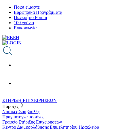
Παράκαμψη
Ποιοι είμαστε
προς
Ευρωπαϊκά Προγράμματα
το
Παγκρήτιο Forum
κυρίως
100 χρόνια
περιεχόμενο
Επικοινωνία
ΣΤΗΡΙΞΗ ΕΠΙΧΕΙΡΗΣΕΩΝ
Παροχές
Νομικές Συμβουλές
Πραγματογνωμοσύνες
Γραφείο Στήριξης Επιχειρήσεων
Κέντρο Διαμεσολάβησης Επιμελητηρίου Ηρακλείου