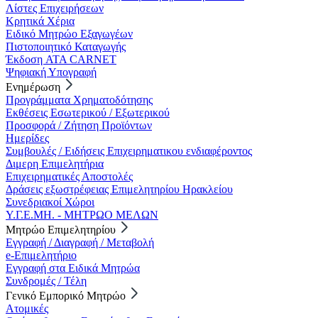
Λίστες Επιχειρήσεων
Κρητικά Χέρια
Ειδικό Μητρώο Εξαγωγέων
Πιστοποιητικό Καταγωγής
Έκδοση ATA CARNET
Ψηφιακή Υπογραφή
Ενημέρωση
Προγράμματα Χρηματοδότησης
Εκθέσεις Εσωτερικού / Εξωτερικού
Προσφορά / Ζήτηση Προϊόντων
Ημερίδες
Συμβουλές / Ειδήσεις Επιχειρηματικου ενδιαφέροντος
Διμερη Επιμελητήρια
Επιχειρηματικές Αποστολές
Δράσεις εξωστρέφειας Επιμελητηρίου Ηρακλείου
Συνεδριακοί Χώροι
Υ.Γ.Ε.ΜΗ. - ΜΗΤΡΩΟ ΜΕΛΩΝ
Μητρώο Επιμελητηρίου
Εγγραφή / Διαγραφή / Μεταβολή
e-Επιμελητήριο
Εγγραφή στα Ειδικά Μητρώα
Συνδρομές / Τέλη
Γενικό Εμπορικό Μητρώο
Ατομικές