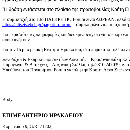
"Η δράση εντάσσεται στο πλαίσιο της πρωτοβουλίας Κρήτη Ε
Η συμμετοχή στο 13ο ΠΑΓΚΡΗΤΙΟ Forum είναι ΔΩΡΕΑΝ, αλλά απαι
https://aitiseis.ebeh.gr/pagkritio-forum
συμπληρώνοντας τη σχετική 
Για περισσότερες πληροφορίες και διευκρινίσεις, οι ενδιαφερόμεν
οποία ανήκουν.
Για την Περιφερειακή Ενότητα Ηρακλείου, στα παρακάτω τηλέφωνα,
Ξενοδόχοι & Εκπρόσωποι Δικτύων Διανομής – Κρασονικολάκη Ελίνα
Παραγωγοί & Βιοτέχνες – Λαζανάκη Στέλλα, τηλ:2810 247039, e-ma
Υπεύθυνη του Παγκρήτιου Forum για όλη την Κρήτη: Λένα Στεφανου
Body
ΕΠΙΜΕΛΗΤΗΡΙΟ ΗΡΑΚΛΕΙΟΥ
Κορωναίου 9, G.R. 71202,