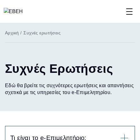
Παράκαμψη
προς
το
Breadcrumb
Αρχική
/
Συχνές ερωτήσεις
κυρίως
περιεχόμενο
Συχνές Ερωτήσεις
Εδώ θα βρείτε τις συχνότερες ερωτήσεις και απαντήσεις
σχετικά με τις υπηρεσίες του e-Επιμελητηρίου.
Τι είναι το e-Επιμελητήριο: