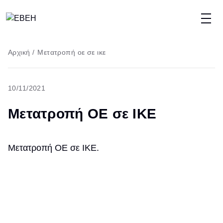
Παράκαμψη
προς
το
Breadcrumb
Αρχική
/
Μετατροπή οε σε ικε
κυρίως
περιεχόμενο
10/11/2021
Μετατροπή ΟΕ σε ΙΚΕ
Μετατροπή ΟΕ σε ΙΚΕ.