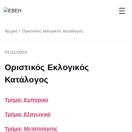
Παράκαμψη
προς
το
Breadcrumb
Αρχική
/
Οριστικός εκλογικός κατάλογος
κυρίως
περιεχόμενο
01/11/2024
Οριστικός Εκλογικός
Κατάλογος
Τμήμα: Εμπορικό
Τμήμα: Εξαγωγικό
Τμήμα: Μεταποίησης