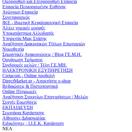
Ομόρρυθμη και Ετερρόρυθμη Εταιρεία
Εταιρεία Περιορισμένης Ευθύνης
Ανώνυμη Εταιρεία
Συνεταιρισμός
ΙΚΕ - Ιδιωτική Κεφαλαιουχική Εταιρεία
Άλλες νομικές μορφές
Υποκατάστημα Αλλοδαπής
Υπηρεσία Μιας Στάσης
Αναζήτηση Διακριτικών Τίτλων Επωνυμιών
Νομοθεσία
Σημαντικές Ανακοινώσεις / Blog ΓΕ.Μ.Η.
Οργάνωση Τμήματος
Συνδρομές μελών / Τέλη Γ.Ε.ΜΗ.
ΗΛΕΚΤΡΟΝΙΚΗ ΕΞΥΠΗΡΕΤΗΣΗ
Cretacom - Online προβολή
DirectMarket.gr - Αποκτήστε e-shop
Βεβαιώσεις & Πιστοποιητικά
Online Πληρωμές
Αναζήτηση Στοιχείων Επιχειρήσεων / Μελών
Συχνές Ερωτήσεις
ΕΚΠΑΙΔΕΥΣΗ
Σεμινάρια Κατάρτισης
Αίθουσες Διδασκαλίας
Ειδικότητες - Ι.Ι.Ε.Κ. Κατάρτιση
ΝΕΑ