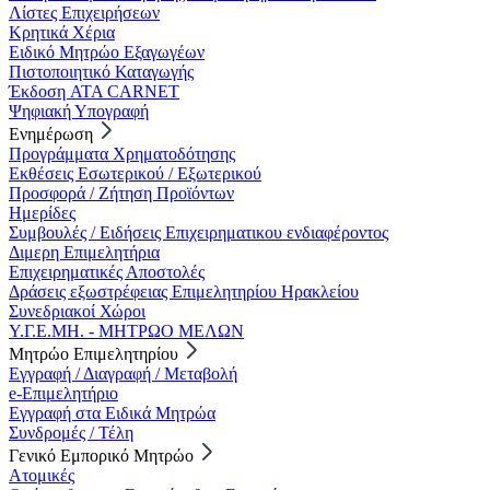
Λίστες Επιχειρήσεων
Κρητικά Χέρια
Ειδικό Μητρώο Εξαγωγέων
Πιστοποιητικό Καταγωγής
Έκδοση ATA CARNET
Ψηφιακή Υπογραφή
Ενημέρωση
Προγράμματα Χρηματοδότησης
Εκθέσεις Εσωτερικού / Εξωτερικού
Προσφορά / Ζήτηση Προϊόντων
Ημερίδες
Συμβουλές / Ειδήσεις Επιχειρηματικου ενδιαφέροντος
Διμερη Επιμελητήρια
Επιχειρηματικές Αποστολές
Δράσεις εξωστρέφειας Επιμελητηρίου Ηρακλείου
Συνεδριακοί Χώροι
Υ.Γ.Ε.ΜΗ. - ΜΗΤΡΩΟ ΜΕΛΩΝ
Μητρώο Επιμελητηρίου
Εγγραφή / Διαγραφή / Μεταβολή
e-Επιμελητήριο
Εγγραφή στα Ειδικά Μητρώα
Συνδρομές / Τέλη
Γενικό Εμπορικό Μητρώο
Ατομικές