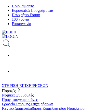
Παράκαμψη
Ποιοι είμαστε
προς
Ευρωπαϊκά Προγράμματα
το
Παγκρήτιο Forum
κυρίως
100 χρόνια
περιεχόμενο
Επικοινωνία
ΣΤΗΡΙΞΗ ΕΠΙΧΕΙΡΗΣΕΩΝ
Παροχές
Νομικές Συμβουλές
Πραγματογνωμοσύνες
Γραφείο Στήριξης Επιχειρήσεων
Κέντρο Διαμεσολάβησης Επιμελητηρίου Ηρακλείου