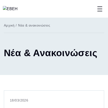
Παράκαμψη
προς
το
Breadcrumb
Αρχική
/
Νέα & ανακοινώσεις
κυρίως
περιεχόμενο
Νέα & Ανακοινώσεις
18/03/2026