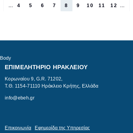
Σελιδοποίηση
…
4
5
6
7
8
9
10
11
12
…
Προηγούμενη
Σελίδα
Σελίδα
Σελίδα
Σελίδα
Τρέχουσα
Σελίδα
Σελίδα
Σελίδα
Σελίδ
ελίδα
σελίδα
Body
ΕΠΙΜΕΛΗΤΗΡΙΟ ΗΡΑΚΛΕΙΟΥ
Κορωναίου 9, G.R. 71202,
Τ.Θ. 1154-71110 Ηράκλειο Κρήτης, Ελλάδα
info@ebeh.gr
Επικοινωνία
Εφημερίδα της Υπηρεσίας